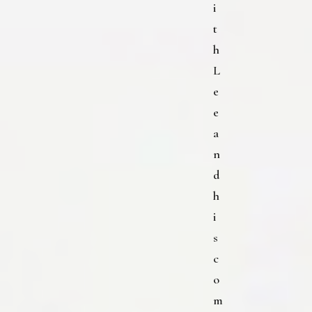
i
t
h
L
e
e
a
n
d
h
i
s
c
o
m